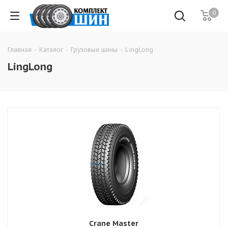
0
Главная
-
Каталог
-
Грузовые шины
-
LingLong
LingLong
Crane Master