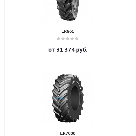
LR861
от
31 374
руб.
LR7000