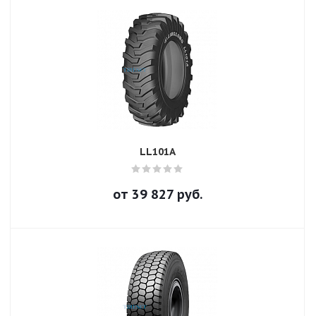
LL101A
от
39 827
руб.