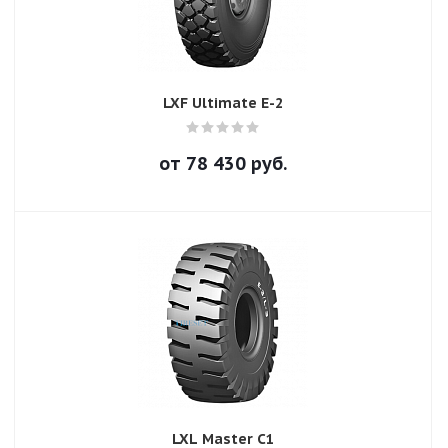
LXF Ultimate E-2
от
78 430
руб.
LXL Master C1