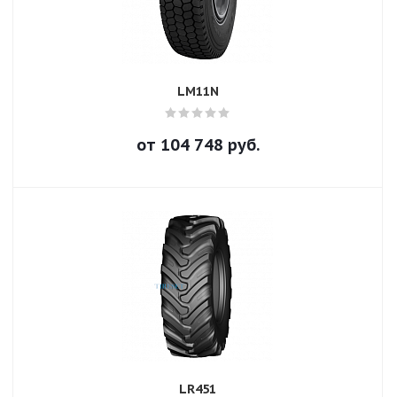
LM11N
от
104 748
руб.
LR451