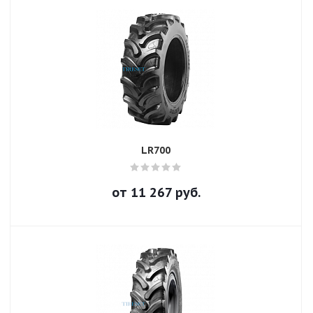
LR700
от
11 267
руб.